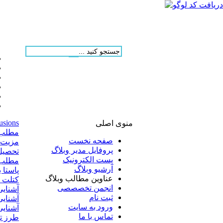
usions
منوی اصلی
مطلب ارسالی
صفحه نخست
مزیت ها
پروفایل مدیر وبلاگ
تحصیل د
پست الکترونیک
مطلب ارس
آرشیو وبلاگ
پاستا 
عناوین مطالب وبلاگ
کتلت 
انجمن تخصصصی
آشنایی
ثبت نام
آشنایی
ورود به سایت
آشنای
تماس با ما
طرز ته