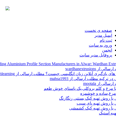
صفحه ی نخست
ایمیل مدیر
ثبت نام
ورود به سایت
انجمن
پروفایل مدیر سایت
ing Aluminium Profile Section Manufacturers in Alwar: Wardhan Extr
 از wardhanextrusions
ی یادگیری آنلاین زبان انگلیسی چیست؟ مطلب ارسالی از englishlearning
ر ترکیه مطلب ارسالی از mahsa1993
الی از mootala
با مرغ و کلم بروکلی,یک پاستای خوش طعم
مرغ,ساده و خوشمزه
 با روش تهیه کیک بستنی رنگارنگ
 با روش تهیه پای سیب
ی با روش تهیه کیک کشمشی
یه استیک