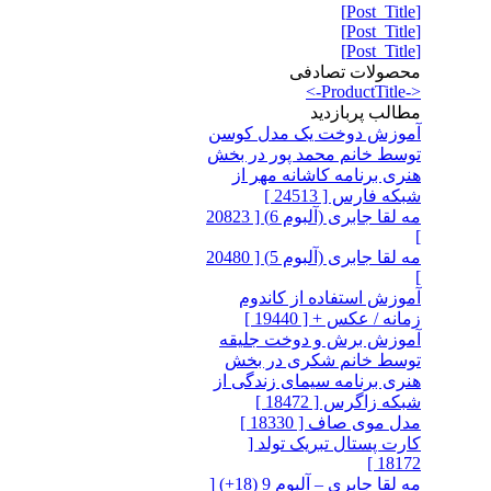
[Post_Title]
[Post_Title]
[Post_Title]
محصولات تصادفی
<-ProductTitle->
مطالب پربازدید
آموزش دوخت یک مدل کوسن
توسط خانم محمد پور در بخش
هنری برنامه کاشانه مهر از
شبکه فارس [ 24513 ]
مه لقا جابری (آلبوم 6) [ 20823
]
مه لقا جابری (آلبوم 5) [ 20480
]
آموزش استفاده از کاندوم
زمانه / عکس + [ 19440 ]
آموزش برش و دوخت جلیقه
توسط خانم شکری در بخش
هنری برنامه سیمای زندگی از
شبکه زاگرس [ 18472 ]
مدل موی صاف [ 18330 ]
کارت پستال تبریک تولد [
18172 ]
مه لقا جابری – آلبوم 9 (18+) [