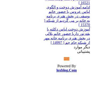
16521 ]
ادامه آموزش دوخت و الگوی
لباس عروس با حضور خانم
یوسفی در بخش هنری برنامه
به خانه بر می گردیم از شبکه [
15370 ]
آموزش دوخت لباس دکلته با
یقه تور داربا حضور خانم بلالی
در بخش هنری برنامه خانه مهر
از شبکه جام جم [ 14997 ]
دیگر موارد
پشتیبانی
RSS
Powered By
loxblog.Com