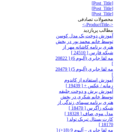
[Post_Title]
[Post_Title]
[Post_Title]
محصولات تصادفی
<-ProductTitle->
مطالب پربازدید
آموزش دوخت یک مدل کوسن
توسط خانم محمد پور در بخش
هنری برنامه کاشانه مهر از
شبکه فارس [ 24510 ]
مه لقا جابری (آلبوم 6) [ 20822
]
مه لقا جابری (آلبوم 5) [ 20479
]
آموزش استفاده از کاندوم
زمانه / عکس + [ 19439 ]
آموزش برش و دوخت جلیقه
توسط خانم شکری در بخش
هنری برنامه سیمای زندگی از
شبکه زاگرس [ 18470 ]
مدل موی صاف [ 18328 ]
کارت پستال تبریک تولد [
18170 ]
مه لقا جابری – آلبوم 9 (18+) [