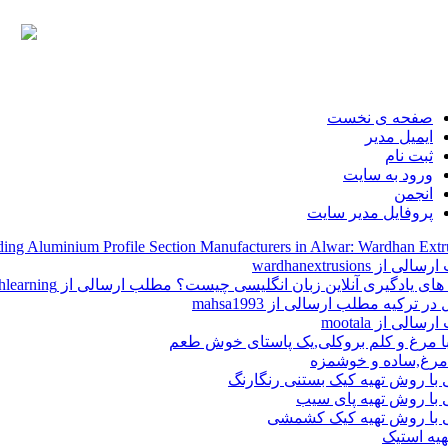
صفحه ی نخست
ایمیل مدیر
ثبت نام
ورود به سایت
انجمن
پروفایل مدیر سایت
ing Aluminium Profile Section Manufacturers in Alwar: Wardhan Extr
 از wardhanextrusions
ی یادگیری آنلاین زبان انگلیسی چیست؟ مطلب ارسالی از englishlearning
ر ترکیه مطلب ارسالی از mahsa1993
الی از mootala
با مرغ و کلم بروکلی,یک پاستای خوش طعم
مرغ,ساده و خوشمزه
 با روش تهیه کیک بستنی رنگارنگ
 با روش تهیه پای سیب
ی با روش تهیه کیک کشمشی
یه استیک