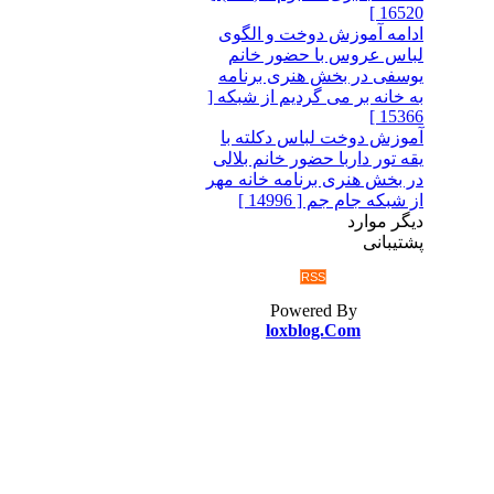
16520 ]
ادامه آموزش دوخت و الگوی
لباس عروس با حضور خانم
یوسفی در بخش هنری برنامه
به خانه بر می گردیم از شبکه [
15366 ]
آموزش دوخت لباس دکلته با
یقه تور داربا حضور خانم بلالی
در بخش هنری برنامه خانه مهر
از شبکه جام جم [ 14996 ]
دیگر موارد
پشتیبانی
RSS
Powered By
loxblog.Com