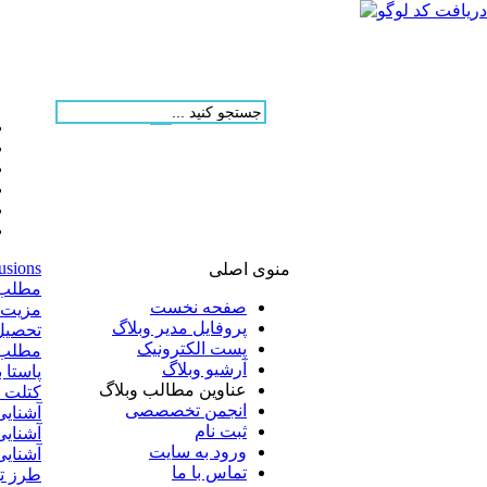
usions
منوی اصلی
مطلب ارسالی
صفحه نخست
مزیت ها
پروفایل مدیر وبلاگ
تحصیل د
پست الکترونیک
مطلب ارس
آرشیو وبلاگ
پاستا 
عناوین مطالب وبلاگ
کتلت 
انجمن تخصصصی
آشنایی
ثبت نام
آشنایی
ورود به سایت
آشنای
تماس با ما
طرز ته